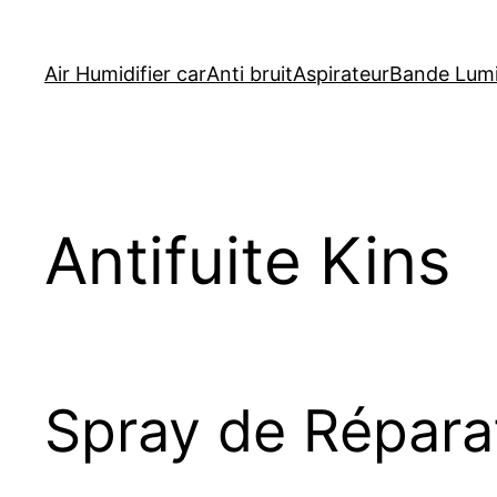
Skip
to
Air Humidifier car
Anti bruit
Aspirateur
Bande Lumi
content
Antifuite Kins
Spray de Réparat