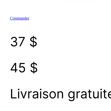
Commander
37 $
45 $
Livraison gratuit