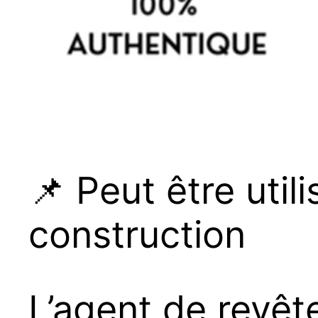
📌 Peut être util
construction
L’agent de revê