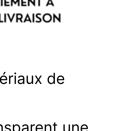
tériaux de
nsparent une